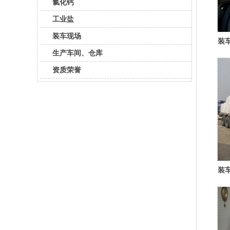
氯化钙
工业盐
装车现场
装
生产车间、仓库
资质荣誉
装