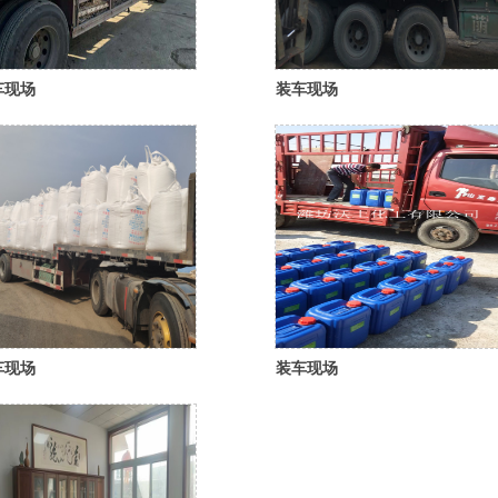
车现场
装车现场
车现场
装车现场