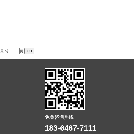
记录 转
页
免费咨询热线
183-6467-7111