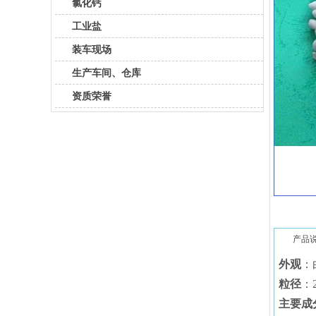
氯化钙
工业盐
装车现场
生产车间、仓库
资质荣誉
产品
外观
：
粒径
：
主要成