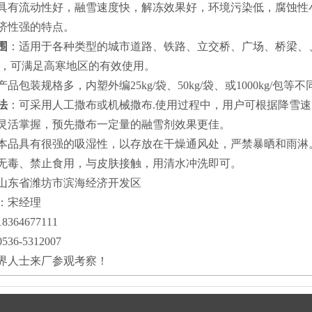
具有流动性好，融雪速度快，解冻效果好，环境污染低，腐蚀性
济性强的特点。
围
：适用于各种类型的城市道路、铁路、立交桥、广场、桥梁、
0℃，可满足高寒地区的有效使用。
产品包装规格多，内塑外编25kg/袋、50kg/袋、或1000kg/
法
：可采用人工撒布或机械撒布.使用过程中，用户可根据降雪
灵活掌握，预先撒布一定量的融雪剂效果更佳。
本品具有很强的吸湿性，以存放在干燥通风处，严禁暴晒和雨淋
无毒、禁止食用，与皮肤接触，用清水冲洗即可。
山东省潍坊市滨海经济开发区
：宋经理
8364677111
0536-5312007
界人士来厂参观考察！