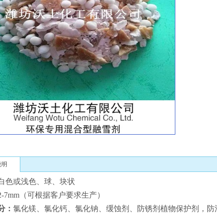
收
说明
白色或浅色、球、块状
2-7mm（可根据客户要求生产）
分：
氯化镁、氯化钙、氯化钠、缓蚀剂、防锈剂植物保护剂，防