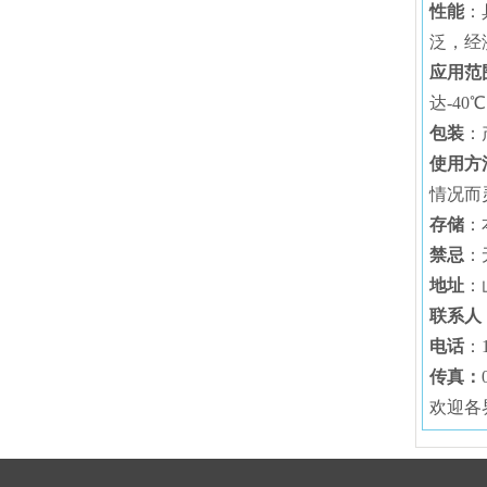
性能
：
泛，经
应用范
达-4
包装
：
使用方
情况而
存
储
：
禁忌
：
地址
：
联系人
电话
：1
传真：
欢迎各