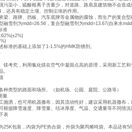
境污染小，硫酸根离子含量少，对道路、路肩及建筑物不会造成
解，还具有稳定土壤、控制尘埃的作用。
桥梁、路牌、挡板、汽车底牌等金属物的腐蚀，而生产的复合型
雪剂为mdd=26.56，复合型融雪剂为mdd=13.67(自来水mdd=19
标准
:62%(±2%)
2%)
标准的基础上添加了1-1.5%的HMK防锈剂。
m
、镁考究，利用氯化镁在空气中凝固点高的原理，采用新工艺和
品。
值
各种类型的路面和场所。（如机场、公园、庭院、公路等）
用量
工抛洒，也可用机器撒布，因其流动性好，建议采用机器撒布，
可根据降雪速度、降雪量。结冰厚度、气温、交通量等不同情况
下表
为25K包装，内袋为PE热合袋，外袋为聚丙烯吨袋。本品还有50