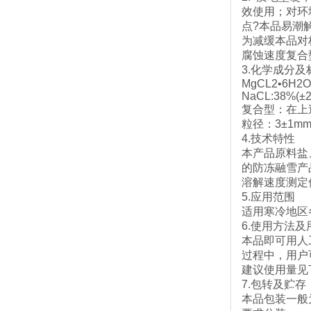
效使用；对环
点?本品易潮
为减缓本品对
腐蚀速度复合型融
3.化学成分及
MgCL2•6H2O
NaCL:38%(±
复合型：在上述
粒径：3±1m
4.技术特性
本产品原料盐
的防冻融雪产
溶解速度测定
5.应用范围
适用寒冷地区
6.使用方法及
本品即可用人
过程中，用户
建议使用量见
7.包转及贮存
本品包装一般