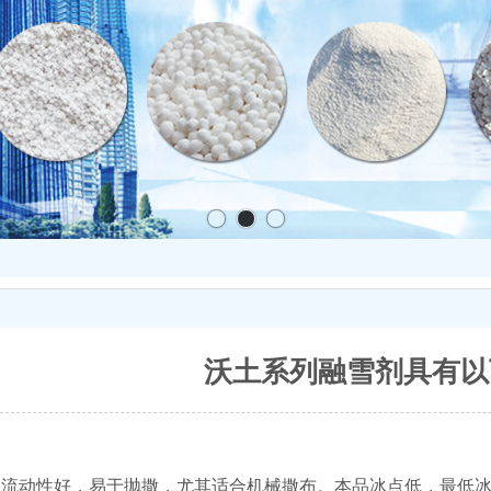
沃土系列融雪剂具有以
硬，流动性好，易于抛撒，尤其适合机械撒布。本品冰点低，最低冰